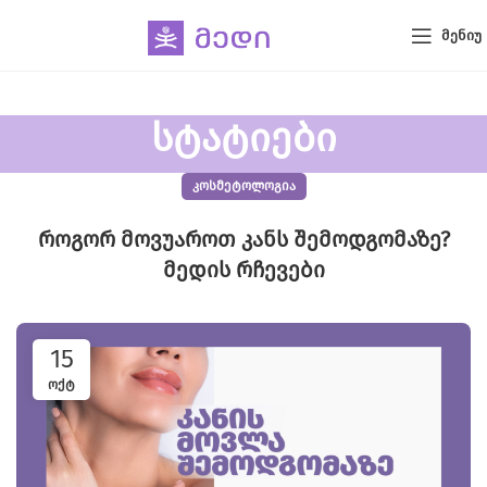
ᲛᲔᲜᲘᲣ
სტატიები
ᲙᲝᲡᲛᲔᲢᲝᲚᲝᲒᲘᲐ
როგორ მოვუაროთ კანს შემოდგომაზე?
მედის რჩევები
15
ᲝᲥᲢ