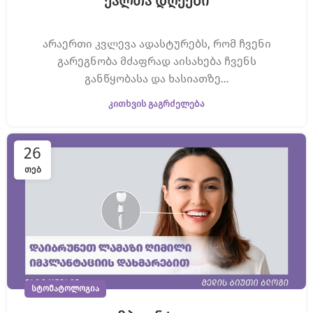
ქალთა დღეები
არაერთი კვლევა ადასტურებს, რომ ჩვენი
გარეგნობა მძაფრად აისახება ჩვენს
განწყობასა და ხასიათზე…
ᲙᲘᲗᲮᲕᲘᲡ ᲒᲐᲒᲠᲫᲔᲚᲔᲑᲐ
26
ᲗᲔᲑ
ᲡᲢᲝᲛᲐᲢᲝᲚᲝᲒᲘᲐ