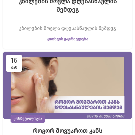
კბილების მოვლა დღესასწაულის
შემდეგ
კბილების მოვლა დღესასწაულის შემდეგ
ᲙᲘᲗᲮᲕᲘᲡ ᲒᲐᲒᲠᲫᲔᲚᲔᲑᲐ
16
ᲘᲐᲜ
ᲙᲝᲡᲛᲔᲢᲝᲚᲝᲒᲘᲐ
როგორ მოვუაროთ კანს