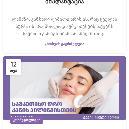
იმპლანტაცია
ლამაზი, ჯანსაღი ღიმილი არის ის, რაც ყველას
სურს. ის არა მხოლოდ აუმჯობესებს თქვენს
საერთო გარეგნობას, არამედ მნიშვ...
ᲙᲘᲗᲮᲕᲘᲡ ᲒᲐᲒᲠᲫᲔᲚᲔᲑᲐ
12
ᲗᲔᲑ
ᲙᲝᲡᲛᲔᲢᲝᲚᲝᲒᲘᲐ