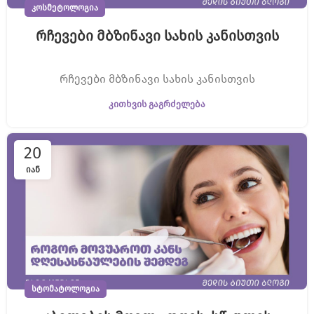
ᲙᲝᲡᲛᲔᲢᲝᲚᲝᲒᲘᲐ
რჩევები მბზინავი სახის კანისთვის
რჩევები მბზინავი სახის კანისთვის
ᲙᲘᲗᲮᲕᲘᲡ ᲒᲐᲒᲠᲫᲔᲚᲔᲑᲐ
20
ᲘᲐᲜ
ᲡᲢᲝᲛᲐᲢᲝᲚᲝᲒᲘᲐ