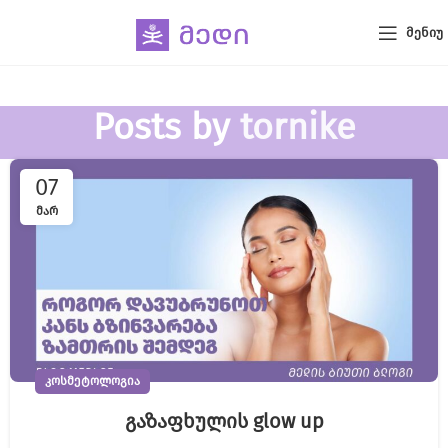
ᲛᲔᲜᲘᲣ
Posts by
tornike
07
ᲛᲐᲠ
ᲙᲝᲡᲛᲔᲢᲝᲚᲝᲒᲘᲐ
გაზაფხულის glow up