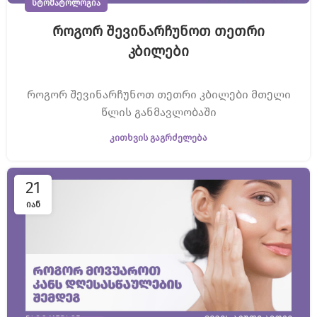
ᲡᲢᲝᲛᲐᲢᲝᲚᲝᲒᲘᲐ
როგორ შევინარჩუნოთ თეთრი
კბილები
როგორ შევინარჩუნოთ თეთრი კბილები მთელი
წლის განმავლობაში
ᲙᲘᲗᲮᲕᲘᲡ ᲒᲐᲒᲠᲫᲔᲚᲔᲑᲐ
21
ᲘᲐᲜ