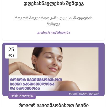
დღესასწაულების შემდეგ
როგორ მოვუაროთ კანს დღესასწაულების
შემდეგ
ᲙᲘᲗᲮᲕᲘᲡ ᲒᲐᲒᲠᲫᲔᲚᲔᲑᲐ
25
ᲓᲔᲙ
ᲙᲝᲡᲛᲔᲢᲝᲚᲝᲒᲘᲐ
როგორ გავიუმჯობესოთ ჩვენი