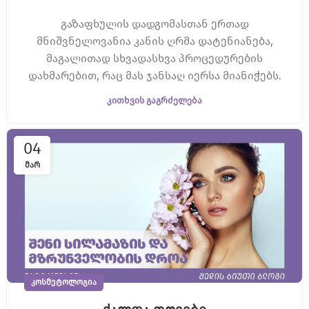
გაზაფხულის დადგომასთან ერთად
მნიშვნელოვანია კანის ღრმა დატენიანება,
მაგალითად სხვადასხვა პროცედურების
დახმარებით, რაც მას ჯანსაღ იერსა მიანიჭებს.
ᲙᲘᲗᲮᲕᲘᲡ ᲒᲐᲒᲠᲫᲔᲚᲔᲑᲐ
04
ᲛᲐᲠ
ᲙᲝᲡᲛᲔᲢᲝᲚᲝᲒᲘᲐ