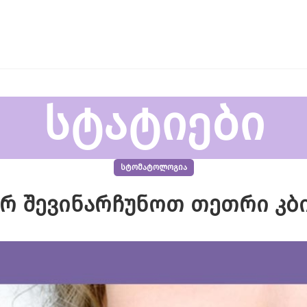
სტატიები
ᲡᲢᲝᲛᲐᲢᲝᲚᲝᲒᲘᲐ
რ შევინარჩუნოთ თეთრი კბ