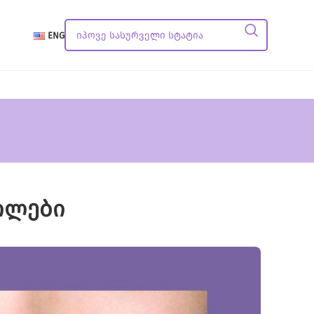
ENG
ილები