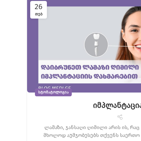
26
ᲗᲔᲑ
ᲡᲢᲝᲛᲐᲢᲝᲚᲝᲒᲘᲐ
იმპლანტაცი
ლამაზი, ჯანსაღი ღიმილი არის ის, რაც 
მხოლოდ აუმჯობესებს თქვენს საერთო 