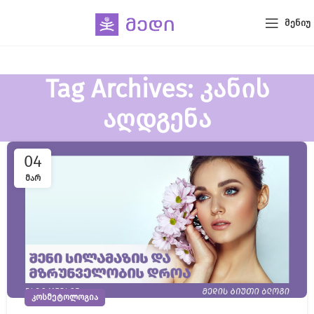
ᲛᲔᲜᲘᲣ
Tag Archives: კანის
აღდგენა
04
ᲛᲐᲠ
ᲙᲝᲡᲛᲔᲢᲝᲚᲝᲒᲘᲐ