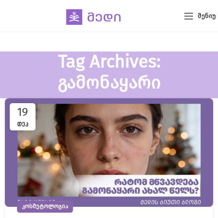
ᲛᲔᲜᲘᲣ
Tag Archives:
გამონაყარი
19
ᲓᲔᲙ
ᲙᲝᲡᲛᲔᲢᲝᲚᲝᲒᲘᲐ